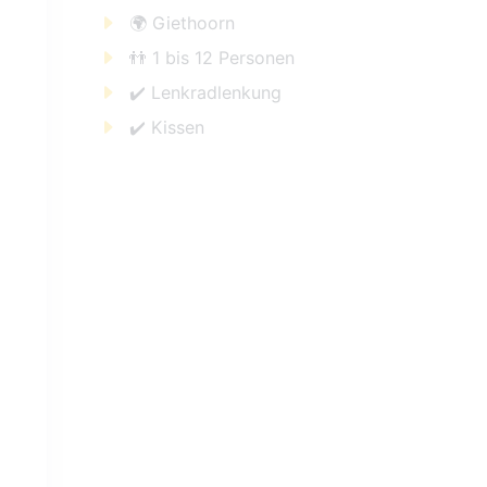
🌍 Giethoorn
👬 1 bis 12 Personen
✔️ Lenkradlenkung
✔️ Kissen