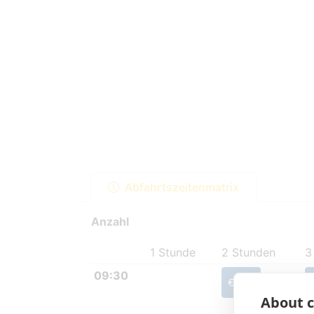
Abfahrtszeitenmatrix
Anzahl
1 Stunde
2 Stunden
3
09:30
€ 100
About c