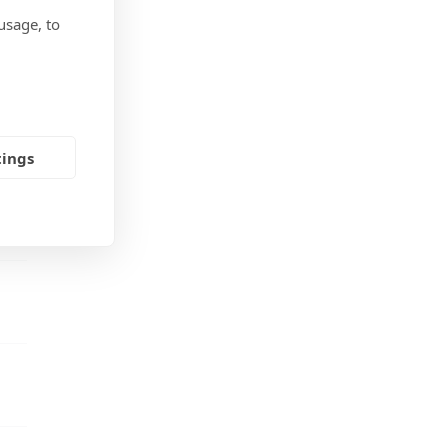
usage, to
tings