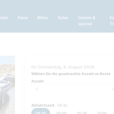
rten
Kanu
Bikes
Solex
Games &
E
special
Tr
für Donnerstag, 6. August 2026
Wählen Sie die gewünschte Anzahl an Boote
Anzahl
Anzahl
Abfahrtszeit:
09:30
09:30
10:00
10:30
11:00