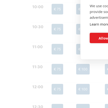
We use coo
10:00
€ 75
€ 100
provide so
advertisem
Learn mor
10:30
€ 75
€ 100
Allow
11:00
€ 75
€ 100
11:30
€ 75
€ 100
12:00
€ 75
€ 100
12:30