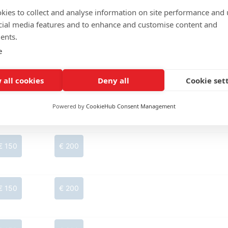
kies to collect and analyse information on site performance and 
€ 150
€ 200
€ 237,50
€ 237,50
cial media features and to enhance and customise content and
ents.
e
€ 150
€ 200
€ 237,50
 all cookies
Deny all
Cookie set
€ 150
€ 200
Powered by
CookieHub Consent Management
€ 150
€ 200
€ 150
€ 200