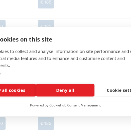
€ 185
50
€ 185
ookies on this site
50
€ 185
kies to collect and analyse information on site performance and 
cial media features and to enhance and customise content and
ents.
e
50
€ 185
€ 225
 all cookies
Deny all
Cookie set
50
€ 185
Powered by
CookieHub Consent Management
50
€ 185