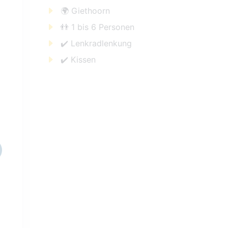
🌍 Giethoorn
👬 1 bis 6 Personen
✔️ Lenkradlenkung
✔️ Kissen