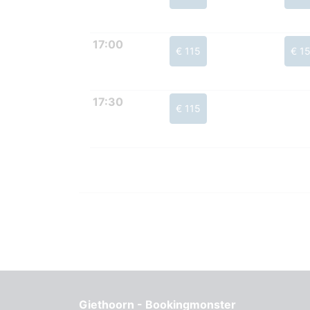
17:00
€ 115
€ 1
17:30
€ 115
Giethoorn - Bookingmonster