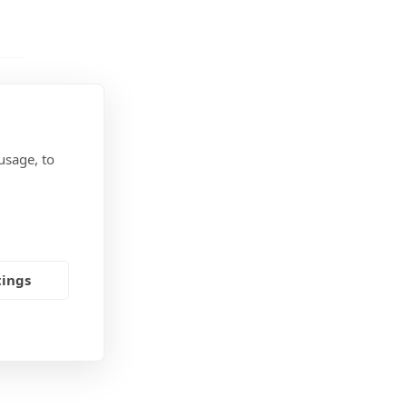
usage, to
tings