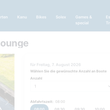
rten
Kanu
Bikes
Solex
Games &
E
special
Tr
Lounge
für Freitag, 7. August 2026
Wählen Sie die gewünschte Anzahl an Boote
Anzahl
Anzahl
Abfahrtszeit:
08:00
Next
08:00
08:30
09:30
10:00