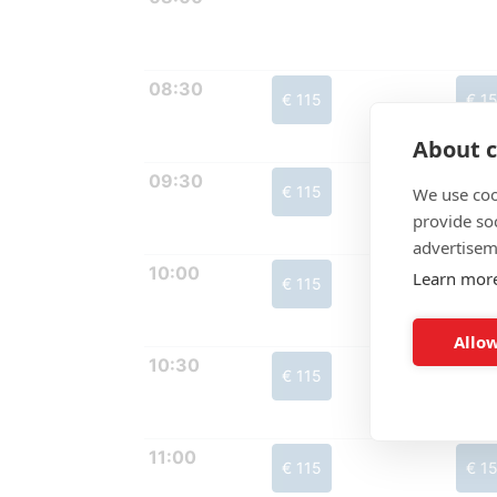
08:30
€ 115
€ 1
About c
09:30
€ 115
€ 1
We use coo
provide so
advertisem
10:00
Learn mor
€ 115
€ 1
Allow
10:30
€ 115
€ 1
11:00
€ 115
€ 1