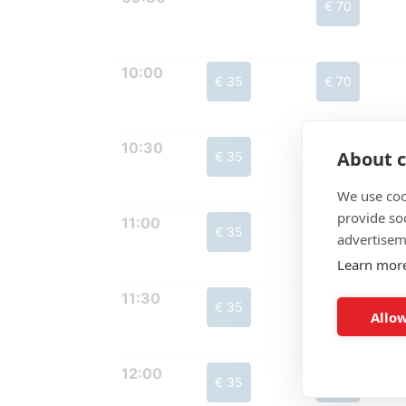
€ 70
10:00
€ 35
€ 70
10:30
About c
€ 35
€ 70
We use coo
provide so
11:00
€ 35
€ 70
advertisem
Learn mor
11:30
€ 35
€ 70
Allow
12:00
€ 35
€ 70