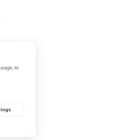
usage, to
tings