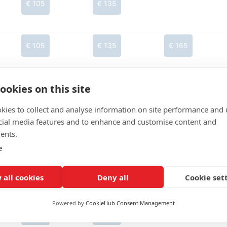
€ 105
€ 135
€ 105
€ 135
€ 165
ookies on this site
€ 105
€ 135
kies to collect and analyse information on site performance and 
cial media features and to enhance and customise content and
€ 105
€ 135
ents.
e
€ 105
€ 135
 all cookies
Deny all
Cookie set
Powered by
CookieHub Consent Management
€ 105
€ 135