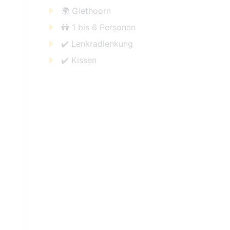
🌍 Giethoorn
👬 1 bis 6 Personen
✔️ Lenkradlenkung
✔️ Kissen