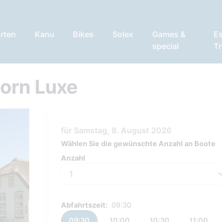
rten
Kanu
Bikes
Solex
Games &
E
special
Tr
orn Luxe
für Samstag, 8. August 2026
Wählen Sie die gewünschte Anzahl an Boote
Anzahl
Anzahl
Abfahrtszeit:
09:30
09:30
10:00
10:30
11:00