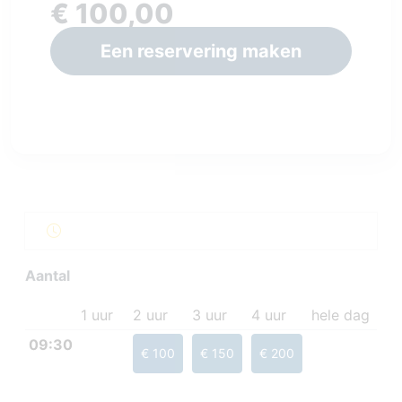
€ 100,00
Een reservering maken
Aantal
1 uur
2 uur
3 uur
4 uur
hele dag
09:30
€ 100
€ 150
€ 200